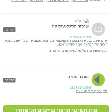
בעלי העמדה:
שחר ליפשיץ
,
אבישלום וסטרייך
,
רות גביזון
,
פנחס שיפמן
שימור הסטאטוס קוו
הרחבה
23:00
|
17.2.2015
יש להימנע מכל שינוי בהסדרת הנישואין והגירושין, משום שהמהלך יפגע בצביון
היהודי של המדינה ויוביל לפילוג העם.
בעלי העמדה:
רחל סילבצקי
,
הרב דוד סתיו
.
מעבר סוגיה
הרחבה
23:28
|
17.2.2015
לדיון בסכנת פילוג העם
מהו השינוי הרצוי ברישום הנישואין