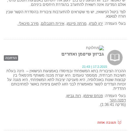
יש לאפשר לבני זוג המעוניינים בכך לעגן את יחסיהם באמצעות הסכם פרטי,
אולם המדינה אינה רשאית להתערב בהגדרת היחסים ביניהם.
לצד ביטול הנישואין, יש מי שקוראים להתערבות ציבורית בהסדרת הקשר שבין
הורה לצאצא.
בעלי העמדה:
ירון לונדון,
מרתה פיינמן
,
אירית רוזנבלום
,
מירב מיכאלי.
גביזון שיפמן ואחרים
הרחבה
21:43
|
17.2.2015
ההכרה הציבורית בתא המשפחתי ובמיסודו באמצעות הנישואין – הינה בעלת
חשיבות חברתית, ממספר טעמים: היא יוצרת מכנה משותף מינימאלי בין
קבוצות שונות באוכלוסיה, היא מעניקה יציבות לתא המשפחתי, היא מגנה על
זכויות הצדדים לקשר ומאפשרת לבני הזוג לתאם ציפיות באשר למחויבותם
ההדדית.
בעלי העמדה:
פנחס שיפמן,
רות גביזון
,
דפנה הקר
(מדקה 1:36:41).
תגובה אחת