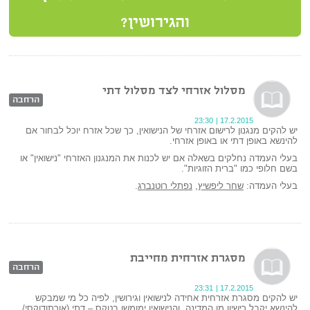
והגירושין?
מסלול אזרחי לצד מסלול דתי
הרחבה
23:30
|
17.2.2015
יש להקים מנגנון לרישום אזרחי של הנישואין, כך שכל אזרח יוכל לבחור אם
להינשא באופן דתי או באופן אזרחי.
בעלי העמדה נחלקים בשאלה אם יש לכנות את המנגנון האזרחי "נישואין" או
בשם חלופי כמו "ברית הזוגיות".
בעלי העמדה:
שחר ליפשיץ
,
נפתלי רוטנברג
.
מסגרת אזרחית מחייבת
הרחבה
23:31
|
17.2.2015
יש להקים מסגרת אזרחית אחידה לנישואין וגירושין, לפיה כל מי שמבקש
להינשא יקבל רישיון מן המדינה, והנישואין ימומשו בטקס – דתי (אורתודוקסי/