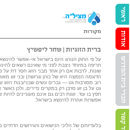
ראשי
מקורות
אודות
ברית הזוגיות | שחר ליפשיץ
חברי בית המדרש
על פי החוק הנוהג היום בישראל אי–אפשר להינשא
חריפה במיוחד ניצבת לפני מי שאינם רשאים להינשא
שונות, לרבות אם רק אחד מבני הזוג חסר דת על פי 
הדוגמה הנפוצה היא של כוהן וגרושה) ובני זוג מאו
רוב מסורבות גט — גברים ונשים שבני/בנות הזוג 
גט על בן זוג סרבן רק במקרים נדירים, ולכן כאשר
חפץ בו עוד. זוגות רבים גם אינם מעוניינים להיות 
אפשרות אחרת להינשא בישראל.
צור קשר
בלעדיותם של הליכי הנישואים והגירושים הדתיים 