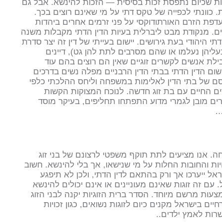
זכות שכיום נתפסת זכות בסיסית — הזכות להינשא. אבל גם
 כוונתי לכפייה של טקס דתי על מי שאינם רוצים בכך.
עדפת הזרם האורתודוקסי על פני זרמים אחרים ביהדות
שים. מנקודת מבט ליברלית בעיות הדין הדתי מקבלות משנה
י היהודי בעת גירושים. יישום בעייתי של דין זה יצר סדרת
עליהן נעלמו או שהם מסרבים לתת להן גט), דיינים
לת אנשים לקשרים זוגיים שאין הם רוצים בהם עוד
ישום הדין הדתי בבתי הדין הרבניים מפלה נשים בדרכים
חסם של בתי הדין לאלימות במשפחה וליחס ההלכתי כלפי
ים החיים עם בת זוג חדשה. לנוכח המצוקות הקשות
רים מובן לגמרי מדוע התפתחו תחליפים, בעיקר מוסד
…
פחה. אנו מציעים לתת תוקף משפטי לרצונם של בני זוג
יות והחובות החלות על מי שנישאו, אך בלי להינשא. חשוב
ראל ייערכו אך ורק בהתאם לדין הדתי, ולכן לא תיפגע
עם זה זוגות שאינם מעוניינים או אינם יכולים להינשא
עות מרשם מיוחד. הסדר ברית הזוגיות יקנה לבני הזוג
ם בישראל מקנים כיום לזוגות נשואים, כגון זכויות
פשרות לאמץ ילדים..