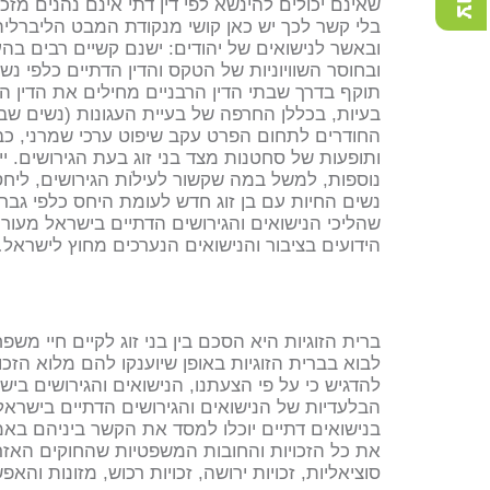
שאינם יכולים להינשא לפי דין דתי אינם נהנים מ
בלי קשר לכך יש כאן קושי מנקודת המבט הליברלית.
ובאשר לנישואים של יהודים: ישנם קשיים רבים בה
ובחוסר השוויוניות של הטקס והדין הדתיים כלפי נ
תוקף בדרך שבתי הדין הרבניים מחילים את הדין הדת
בעיות, בכללן החרפה של בעיית העגונות (נשים שב
החודרים לתחום הפרט עקב שיפוט ערכי שמרני, כבי
ותופעות של סחטנות מצד בני זוג בעת הגירושים. י
נוספות, למשל במה שקשור לעילֹות הגירושים, לי
נשים החיות עם בן זוג חדש לעומת היחס כלפי גבר
שהליכי הנישואים והגירושים הדתיים בישראל מעור
הידועים בציבור והנישואים הנערכים מחוץ לישראל
ברית הזוגיות היא הסכם בין בני זוג לקיים חיי מש
לבוא בברית הזוגיות באופן שיוענקו להם מלוא הזכו
להדגיש כי על פי הצעתנו, הנישואים והגירושים ביש
הבלעדיות של הנישואים והגירושים הדתיים בישראל. 
בנישואים דתיים יוכלו למסד את הקשר ביניהם באמצ
את כל הזכויות והחובות המשפטיות שהחוקים האזרחיי
סוציאליות, זכויות ירושה, זכויות רכוש, מזונות והא