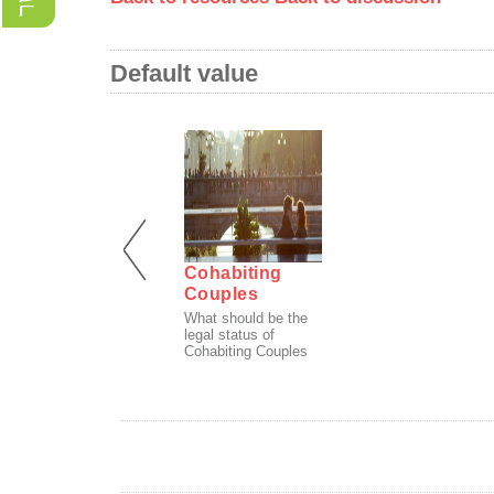
Default value
Cohabiting
Cohabiting
Couples
Couples
What should be the
What should be the
legal status of
legal status of
Cohabiting Couples
Cohabiting Couples