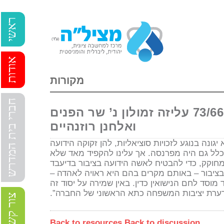
ראשי
אודות
מקורות
חברי בית המדרש
עמדת השופט משה לנדוי בבג”צ 73/66 עליזה זמולון נ’ שר הפנים
ואלחנן רוזנהיים
ונה בנוגע לזכויות סוציאליות, להן זקוקה הידועה
כלל גם היה מפרנסה. אך עלינו להקפיד מאד שלא
קק, כדי להבטיח לאשה הידועה בציבור בדיעבד
בציבור – באותם מקרים בהם היא ראויה לאהדה –
וסד לחם הנישואין כדין. באין שמירה על יסוד זה
רת יציבות המשפחה כתא הראשוני של החברה”.
צור קשר
Back to resources
Back to discussion